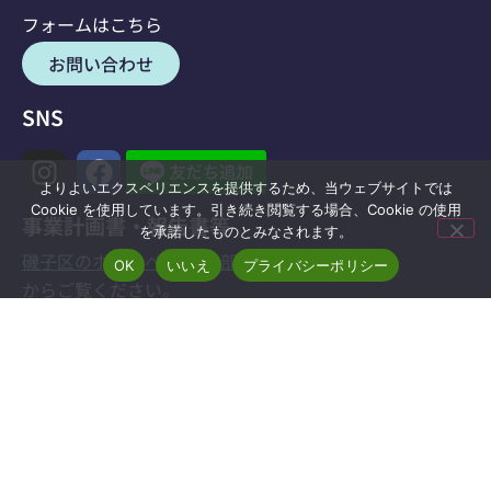
フォームはこちら
お問い合わせ
SNS
よりよいエクスペリエンスを提供するため、当ウェブサイトでは
Cookie を使用しています。引き続き閲覧する場合、Cookie の使用
事業計画書・報告書等
を承諾したものとみなされます。
磯子区のホームページ(外部サイト)
OK
いいえ
プライバシーポリシー
からご覧ください。
運営法人
求人情報
横浜長寿会
上郷苑本館・東館
洋光台地域ケアプラザ