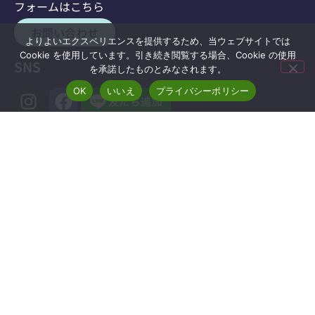
フォームはこちら
お問い合わせ
よりよいエクスペリエンスを提供するため、当ウェブサイトでは
Cookie を使用しています。引き続き閲覧する場合、Cookie の使用
SNS
を承諾したものとみなされます。
OK
いいえ
プライバシーポリシー
事業計画書・報告書等
磯子区のホームページ(外部サイト)
からご覧ください。
運営法人
求人情報
横浜長寿会
上郷苑本館・東館
洋光台地域ケアプラザ
金沢ショートステイセンター