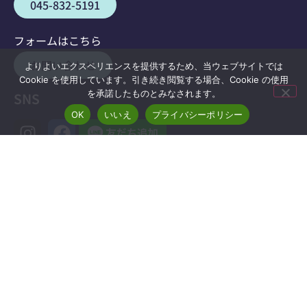
045-832-5191
フォームはこちら
お問い合わせ
よりよいエクスペリエンスを提供するため、当ウェブサイトでは
Cookie を使用しています。引き続き閲覧する場合、Cookie の使用
を承諾したものとみなされます。
SNS
OK
いいえ
プライバシーポリシー
事業計画書・報告書等
磯子区のホームページ(外部サイト)
からご覧ください。
運営法人
求人情報
横浜長寿会
上郷苑本館・東館